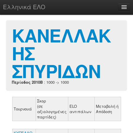
Ελληνικά ΕΛΟ
Περί
ΚΑΝΕΛΛΑΚ
ΗΣ
chesstu.be @ discord
Login
ΣΠΥΡΙΔΩΝ
Περίοδος 2010B
: 1000 -> 1000
Σκορ
(σε
ELO
Μεταβολή ή
Τουρνουά
αξιολογημένες
αντιπάλων
Απόδοση
παρτίδες)
ΚΥΠΕΛΛΟ