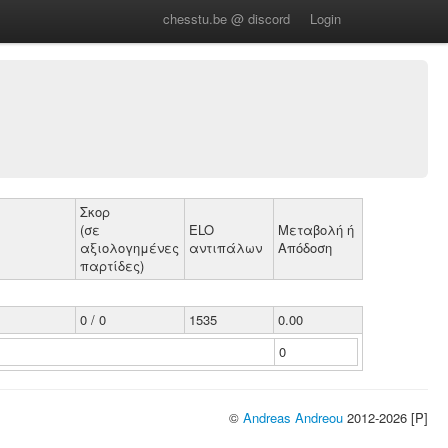
chesstu.be @ discord
Login
Σκορ
(σε
ELO
Μεταβολή ή
αξιολογημένες
αντιπάλων
Απόδοση
παρτίδες)
0 / 0
1535
0.00
0
©
Andreas Andreou
2012-2026 [P]