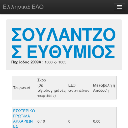
Ελληνικά ΕΛΟ
Περί
ΣΟΥΛΑΝΤΖΟ
Σ ΕΥΘΥΜΙΟΣ
chesstu.be @ discord
Login
Περίοδος 2009A
: 1000 -> 1005
Σκορ
(σε
ELO
Μεταβολή ή
Τουρνουά
αξιολογημένες
αντιπάλων
Απόδοση
παρτίδες)
ΕΣΩΤΕΡΙΚΟ
ΠΡΩΤ/ΜΑ
ΑΡΧΑΡΙΩΝ
0 / 0
0
0.00
ΕΣ