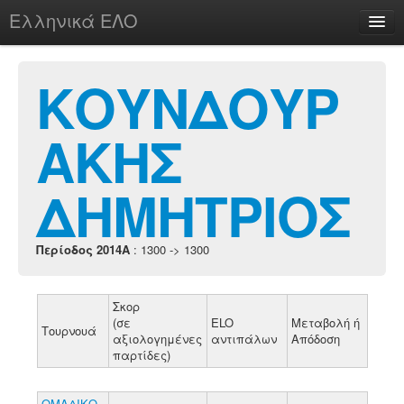
Ελληνικά ΕΛΟ
Περί
ΚΟΥΝΔΟΥΡ
ΑΚΗΣ
chesstu.be @ discord
Login
ΔΗΜΗΤΡΙΟΣ
Περίοδος 2014A
: 1300 -> 1300
Σκορ
(σε
ELO
Μεταβολή ή
Τουρνουά
αξιολογημένες
αντιπάλων
Απόδοση
παρτίδες)
ΟΜΑΔΙΚΟ