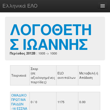
Ελληνικά ΕΛΟ
Περί
ΛΟΓΟΘΕΤΗ
Σ ΙΩΑΝΝΗΣ
chesstu.be @ discord
Login
Περίοδος 2012B
: 1005 -> 1000
Σκορ
(σε
ELO
Μεταβολή ή
Τουρνουά
αξιολογημένες
αντιπάλων
Απόδοση
παρτίδες)
ΟΜΑΔΙΚΟ
ΠΡΩΤ/ΜΑ
0 / 0
1175
0.00
ΠΑΙΔΩΝ
-16 ΕΣΣΝΑ