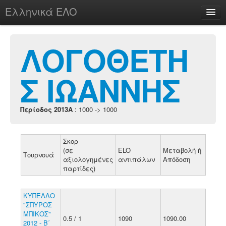
Ελληνικά ΕΛΟ
Περί
ΛΟΓΟΘΕΤΗ
Σ ΙΩΑΝΝΗΣ
chesstu.be @ discord
Login
Περίοδος 2013A
: 1000 -> 1000
Σκορ
(σε
ELO
Μεταβολή ή
Τουρνουά
αξιολογημένες
αντιπάλων
Απόδοση
παρτίδες)
ΚΥΠΕΛΛΟ
"ΣΠΥΡΟΣ
ΜΠΙΚΟΣ"
0.5 / 1
1090
1090.00
2012 - Β΄