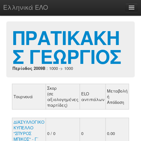
Ελληνικά ΕΛΟ
Περί
ΠΡΑΤΙΚΑΚΗ
Σ ΓΕΩΡΓΙΟΣ
chesstu.be @ discord
Login
Περίοδος 2009B
: 1000 -> 1000
Σκορ
Μεταβολή
(σε
ELO
Τουρνουά
ή
αξιολογημένες
αντιπάλων
Απόδοση
παρτίδες)
ΔΙΑΣΥΛΛΟΓΙΚΟ
ΚΥΠΕΛΛΟ
"ΣΠΥΡΟΣ
0 / 0
0
0.00
ΜΠΙΚΟΣ" - Γ΄