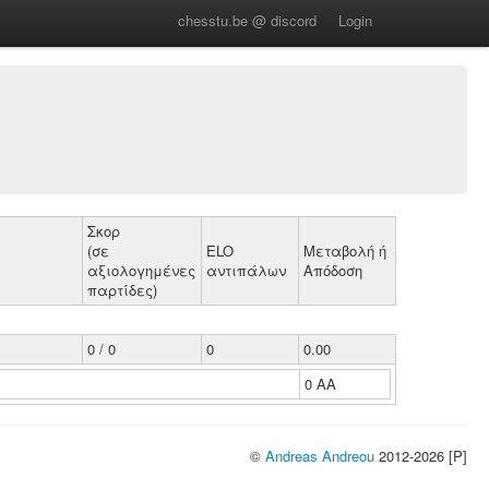
chesstu.be @ discord
Login
Σκορ
(σε
ELO
Μεταβολή ή
αξιολογημένες
αντιπάλων
Απόδοση
παρτίδες)
0 / 0
0
0.00
0 ΑΑ
©
Andreas Andreou
2012-2026 [P]