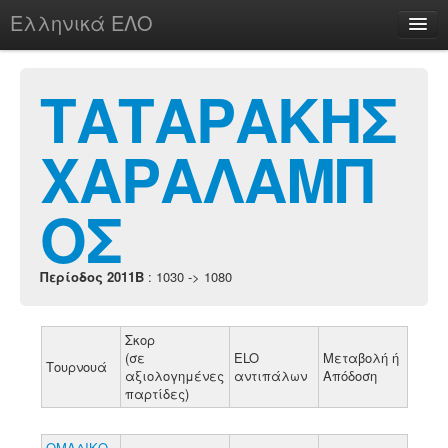
Ελληνικά ΕΛΟ
Περί
ΤΑΤΑΡΑΚΗΣ
ΧΑΡΑΛΑΜΠ
chesstu.be @ discord
Login
ΟΣ
Περίοδος 2011B
: 1030 -> 1080
Σκορ
(σε
ELO
Μεταβολή ή
Τουρνουά
αξιολογημένες
αντιπάλων
Απόδοση
παρτίδες)
ΟΜΑΔΙΚΟ