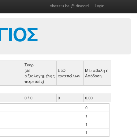
chesstu.be @ discord
Login
ΓΙΟΣ
Σκορ
(σε
ELO
Μεταβολή ή
αξιολογημένες
αντιπάλων
Απόδοση
παρτίδες)
0 / 0
0
0.00
0
1
1
1