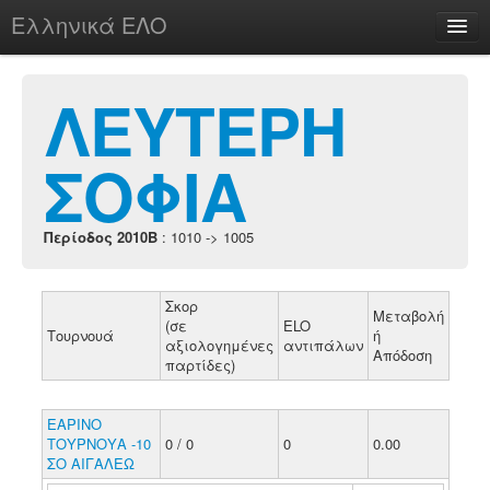
Ελληνικά ΕΛΟ
Περί
ΛΕΥΤΕΡΗ
ΣΟΦΙΑ
chesstu.be @ discord
Login
Περίοδος 2010B
: 1010 -> 1005
Σκορ
Μεταβολή
(σε
ELO
Τουρνουά
ή
αξιολογημένες
αντιπάλων
Απόδοση
παρτίδες)
ΕΑΡΙΝΟ
ΤΟΥΡΝΟΥΑ -10
0 / 0
0
0.00
ΣΟ ΑΙΓΑΛΕΩ