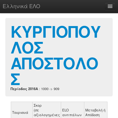
Ελληνικά ΕΛΟ
Περί
ΚΥΡΓΙΟΠΟΥ
ΛΟΣ
chesstu.be @ discord
Login
ΑΠΟΣΤΟΛΟ
Σ
Περίοδος 2016A
: 1000 -> 909
Σκορ
(σε
ELO
Μεταβολή ή
Τουρνουά
αξιολογημένες
αντιπάλων
Απόδοση