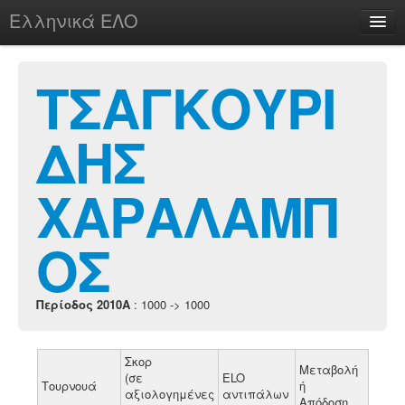
Ελληνικά ΕΛΟ
Περί
ΤΣΑΓΚΟΥΡΙ
ΔΗΣ
chesstu.be @ discord
Login
ΧΑΡΑΛΑΜΠ
ΟΣ
Περίοδος 2010A
: 1000 -> 1000
Σκορ
Μεταβολή
(σε
ELO
Τουρνουά
ή
αξιολογημένες
αντιπάλων
Απόδοση