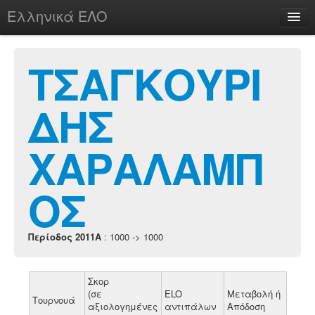
Ελληνικά ΕΛΟ
Περί
ΤΣΑΓΚΟΥΡΙ
ΔΗΣ
chesstu.be @ discord
Login
ΧΑΡΑΛΑΜΠ
ΟΣ
Περίοδος 2011A
: 1000 -> 1000
Σκορ
(σε
ELO
Μεταβολή ή
Τουρνουά
αξιολογημένες
αντιπάλων
Απόδοση