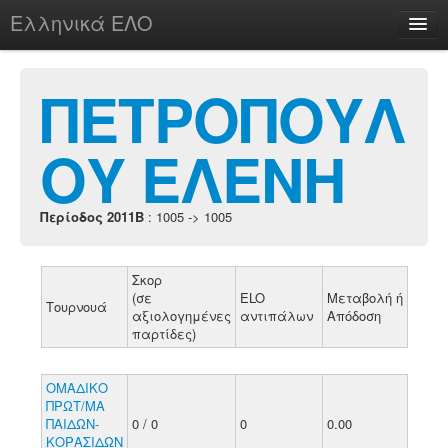
Ελληνικά ΕΛΟ
Περί
ΠΕΤΡΟΠΟΥΛ
ΟΥ ΕΛΕΝΗ
chesstu.be @ discord
Login
Περίοδος 2011B
: 1005 -> 1005
Σκορ
(σε
ELO
Μεταβολή ή
Τουρνουά
αξιολογημένες
αντιπάλων
Απόδοση
παρτίδες)
ΟΜΑΔΙΚΟ
ΠΡΩΤ/ΜΑ
ΠΑΙΔΩΝ-
0 / 0
0
0.00
ΚΟΡΑΣΙΔΩΝ