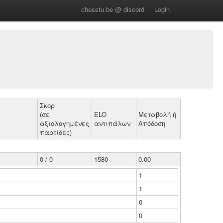
chesstu.be @ discord
Login
Σκορ
(σε
ELO
Μεταβολή ή
αξιολογημένες
αντιπάλων
Απόδοση
παρτίδες)
0 / 0
1580
0.00
1
1
0
0