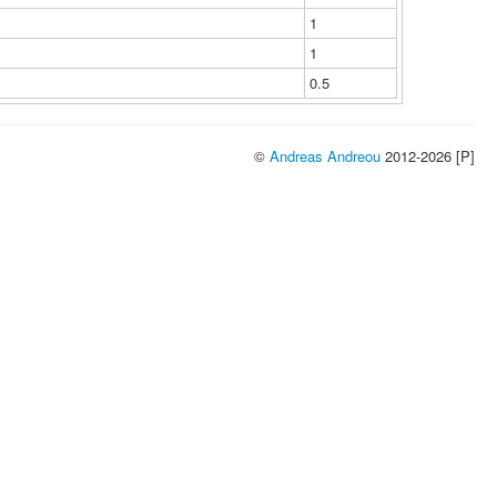
1
1
0.5
©
Andreas Andreou
2012-2026 [P]