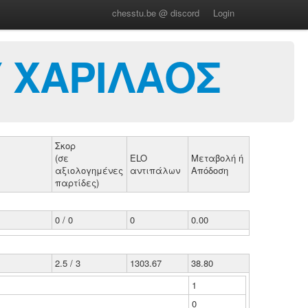
chesstu.be @ discord
Login
 ΧΑΡΙΛΑΟΣ
Σκορ
(σε
ELO
Μεταβολή ή
αξιολογημένες
αντιπάλων
Απόδοση
παρτίδες)
0 / 0
0
0.00
2.5 / 3
1303.67
38.80
1
0