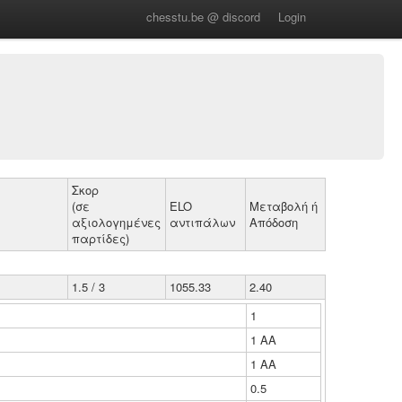
chesstu.be @ discord
Login
Σκορ
(σε
ELO
Μεταβολή ή
αξιολογημένες
αντιπάλων
Απόδοση
παρτίδες)
1.5 / 3
1055.33
2.40
1
1 ΑΑ
1 ΑΑ
0.5