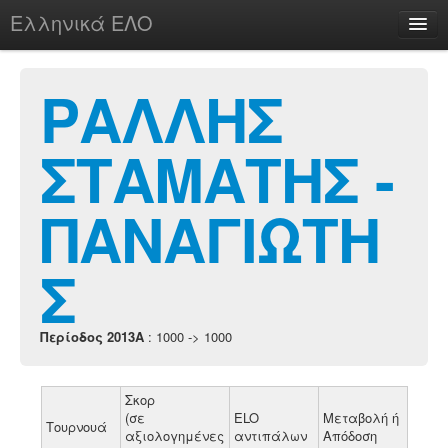
Ελληνικά ΕΛΟ
Περί
ΡΑΛΛΗΣ
ΣΤΑΜΑΤΗΣ -
chesstu.be @ discord
Login
ΠΑΝΑΓΙΩΤΗ
Σ
Περίοδος 2013A
: 1000 -> 1000
Σκορ
(σε
ELO
Μεταβολή ή
Τουρνουά
αξιολογημένες
αντιπάλων
Απόδοση