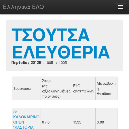
Ελληνικά ΕΛΟ
Περί
ΤΣΟΥΤΣΑ
ΕΛΕΥΘΕΡΙΑ
chesstu.be @ discord
Login
Περίοδος 2012B
: 1005 -> 1005
Σκορ
Μεταβολή
(σε
ELO
Τουρνουά
ή
αξιολογημένες
αντιπάλων
Απόδοση
παρτίδες)
2ο
ΚΑΛΟΚΑΙΡΙΝΟ
ΟΡΕΝ
0 / 0
1535
0.00
"ΚΑΣΤΟΡΙΑ