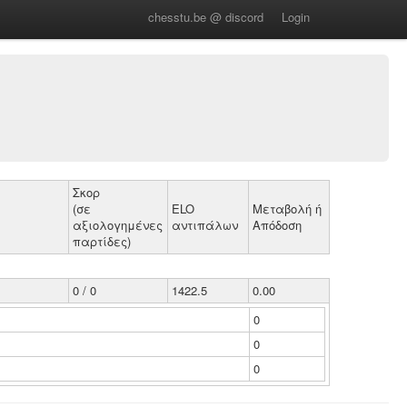
chesstu.be @ discord
Login
Σκορ
(σε
ELO
Μεταβολή ή
αξιολογημένες
αντιπάλων
Απόδοση
παρτίδες)
0 / 0
1422.5
0.00
0
0
0