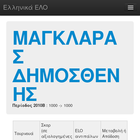
Ελληνικά ΕΛΟ
Περί
ΜΑΓΚΛΑΡΑ
Σ
chesstu.be @ discord
Login
ΔΗΜΟΣΘΕΝ
ΗΣ
Περίοδος 2010B
: 1000 -> 1000
Σκορ
(σε
ELO
Μεταβολή ή
Τουρνουά
αξιολογημένες
αντιπάλων
Απόδοση