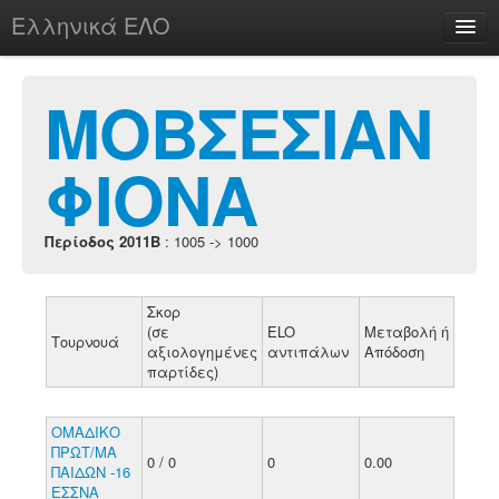
Ελληνικά ΕΛΟ
Περί
ΜΟΒΣΕΣΙΑΝ
ΦΙΟΝΑ
chesstu.be @ discord
Login
Περίοδος 2011B
: 1005 -> 1000
Σκορ
(σε
ELO
Μεταβολή ή
Τουρνουά
αξιολογημένες
αντιπάλων
Απόδοση
παρτίδες)
ΟΜΑΔΙΚΟ
ΠΡΩΤ/ΜΑ
0 / 0
0
0.00
ΠΑΙΔΩΝ -16
ΕΣΣΝΑ