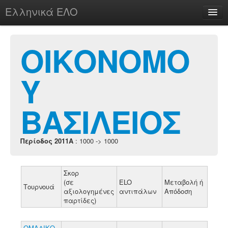
Ελληνικά ΕΛΟ
Περί
ΟΙΚΟΝΟΜΟ
Υ
chesstu.be @ discord
Login
ΒΑΣΙΛΕΙΟΣ
Περίοδος 2011A
: 1000 -> 1000
Σκορ
(σε
ELO
Μεταβολή ή
Τουρνουά
αξιολογημένες
αντιπάλων
Απόδοση
παρτίδες)
ΟΜΑΔΙΚΟ