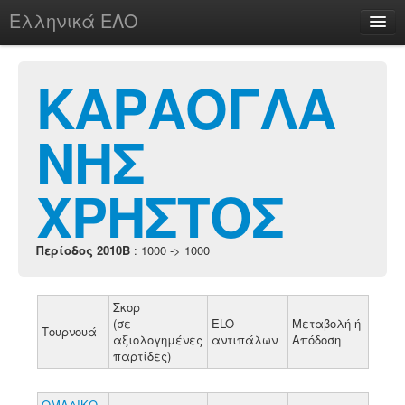
Ελληνικά ΕΛΟ
Περί
ΚΑΡΑΟΓΛΑ
ΝΗΣ
chesstu.be @ discord
Login
ΧΡΗΣΤΟΣ
Περίοδος 2010B
: 1000 -> 1000
Σκορ
(σε
ELO
Μεταβολή ή
Τουρνουά
αξιολογημένες
αντιπάλων
Απόδοση
παρτίδες)
ΟΜΑΔΙΚΟ