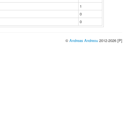
1
0
0
©
Andreas Andreou
2012-2026 [P]