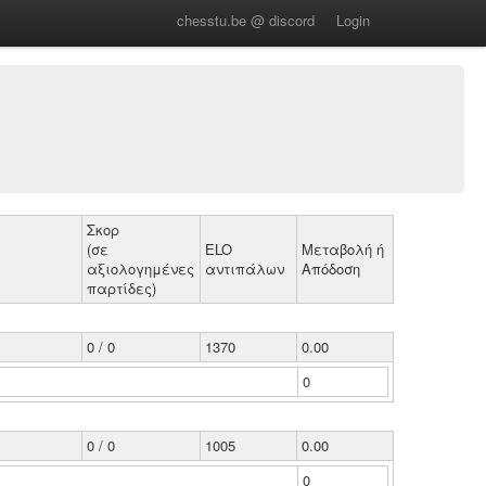
chesstu.be @ discord
Login
Σκορ
(σε
ELO
Μεταβολή ή
αξιολογημένες
αντιπάλων
Απόδοση
παρτίδες)
0 / 0
1370
0.00
0
0 / 0
1005
0.00
0