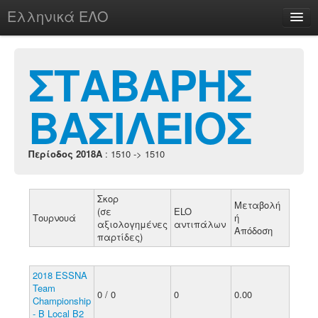
Ελληνικά ΕΛΟ
Περί
ΣΤΑΒΑΡΗΣ
ΒΑΣΙΛΕΙΟΣ
chesstu.be @ discord
Login
Περίοδος 2018A
: 1510 -> 1510
Σκορ
Μεταβολή
(σε
ELO
Τουρνουά
ή
αξιολογημένες
αντιπάλων
Απόδοση
παρτίδες)
2018 ESSNA
Team
0 / 0
0
0.00
Championship
- B Local B2