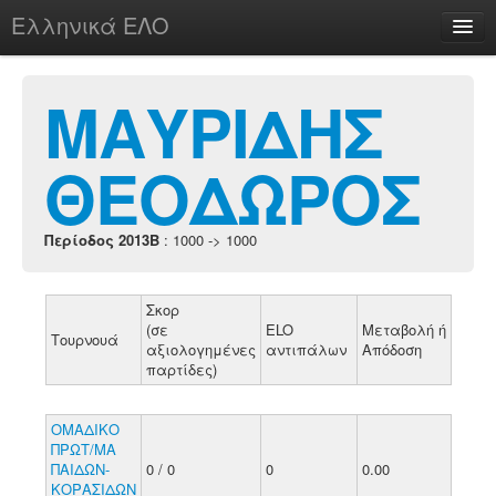
Ελληνικά ΕΛΟ
Περί
ΜΑΥΡΙΔΗΣ
ΘΕΟΔΩΡΟΣ
chesstu.be @ discord
Login
Περίοδος 2013B
: 1000 -> 1000
Σκορ
(σε
ELO
Μεταβολή ή
Τουρνουά
αξιολογημένες
αντιπάλων
Απόδοση
παρτίδες)
ΟΜΑΔΙΚΟ
ΠΡΩΤ/ΜΑ
ΠΑΙΔΩΝ-
0 / 0
0
0.00
ΚΟΡΑΣΙΔΩΝ