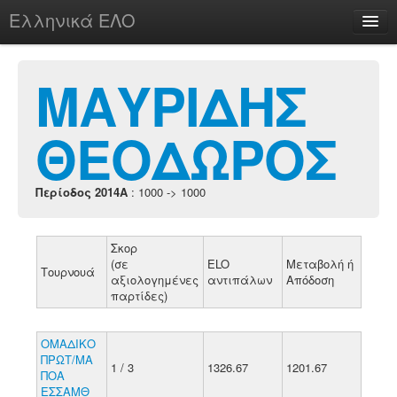
Ελληνικά ΕΛΟ
Περί
ΜΑΥΡΙΔΗΣ
ΘΕΟΔΩΡΟΣ
chesstu.be @ discord
Login
Περίοδος 2014A
: 1000 -> 1000
Σκορ
(σε
ELO
Μεταβολή ή
Τουρνουά
αξιολογημένες
αντιπάλων
Απόδοση
παρτίδες)
ΟΜΑΔΙΚΟ
ΠΡΩΤ/ΜΑ
1 / 3
1326.67
1201.67
ΠΟΑ
ΕΣΣΑΜΘ