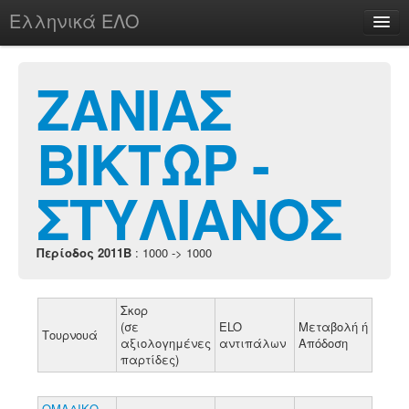
Ελληνικά ΕΛΟ
Περί
ΖΑΝΙΑΣ
ΒΙΚΤΩΡ -
chesstu.be @ discord
Login
ΣΤΥΛΙΑΝΟΣ
Περίοδος 2011B
: 1000 -> 1000
Σκορ
(σε
ELO
Μεταβολή ή
Τουρνουά
αξιολογημένες
αντιπάλων
Απόδοση
παρτίδες)
ΟΜΑΔΙΚΟ