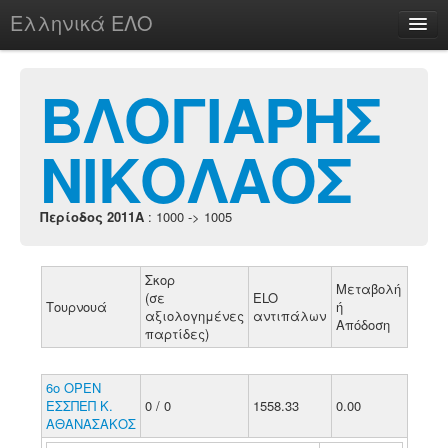
Ελληνικά ΕΛΟ
Περί
ΒΛΟΓΙΑΡΗΣ
ΝΙΚΟΛΑΟΣ
chesstu.be @ discord
Login
Περίοδος 2011A
: 1000 -> 1005
Σκορ
Μεταβολή
(σε
ELO
Τουρνουά
ή
αξιολογημένες
αντιπάλων
Απόδοση
παρτίδες)
6ο ΟΡΕΝ
ΕΣΣΠΕΠ Κ.
0 / 0
1558.33
0.00
ΑΘΑΝΑΣΑΚΟΣ