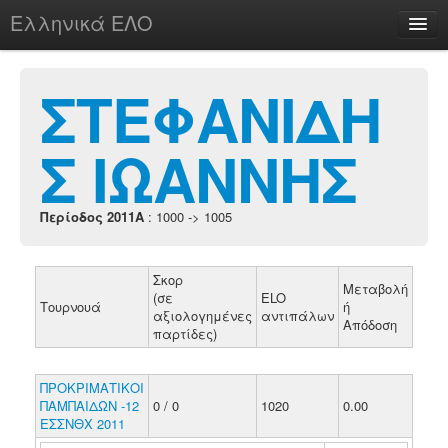
Ελληνικά ΕΛΟ
Περί
ΣΤΕΦΑΝΙΔΗ
Σ ΙΩΑΝΝΗΣ
chesstu.be @ discord
Login
Περίοδος 2011A
: 1000 -> 1005
Σκορ
Μεταβολή
(σε
ELO
Τουρνουά
ή
αξιολογημένες
αντιπάλων
Απόδοση
παρτίδες)
ΠΡΟΚΡΙΜΑΤΙΚΟΙ
ΠΑΜΠΑΙΔΩΝ -12
0 / 0
1020
0.00
ΕΣΣΝΘΧ 2011