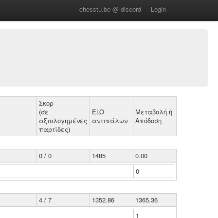
chesstu.be @ discord
Login
Σκορ
(σε
ELO
Μεταβολή ή
αξιολογημένες
αντιπάλων
Απόδοση
παρτίδες)
0 / 0
1485
0.00
0
4 / 7
1352.86
1365.36
1