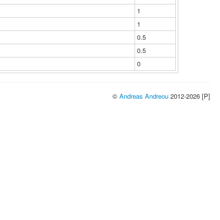
1
1
0.5
0.5
0
©
Andreas Andreou
2012-2026 [P]