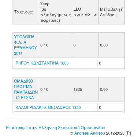
Σκορ
(σε
ELO
Μεταβολή ή
Τουρνουά
αξιολογημένες
αντιπάλων
Απόδοση
παρτίδες)
ΥΠΟΛΟΙΠΑ
Φ.Α. Α΄
0 / 0
0
0.00
ΕΞΑΜΗΝΟΥ
2011
ΡΗΓΟΥ ΚΩΝΣΤΑΝΤΙΝΑ 1005
0
ΟΜΑΔΙΚΟ
ΠΡΩΤ/ΜΑ
0 / 0
1325
0.00
ΠΑΜΠΑΙΔΩΝ
-12 ΕΣΣΝΑ
ΚΑΛΟΓΡΙΔΑΚΗΣ ΘΕΟΔΩΡΟΣ 1325
0
Επιστροφή στην Ελληνική Σκακιστική Ομοσπονδία
©
Andreas Andreou
2012-2026 [P]