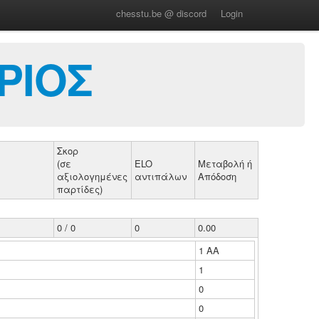
chesstu.be @ discord
Login
ΡΙΟΣ
Σκορ
(σε
ELO
Μεταβολή ή
αξιολογημένες
αντιπάλων
Απόδοση
παρτίδες)
0 / 0
0
0.00
1 ΑΑ
1
0
0