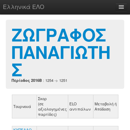
Ελληνικά ΕΛΟ
Περί
ΖΩΓΡΑΦΟΣ
ΠΑΝΑΓΙΩΤΗ
chesstu.be @ discord
Login
Σ
Περίοδος 2016B
: 1254 -> 1251
Σκορ
(σε
ELO
Μεταβολή ή
Τουρνουά
αξιολογημένες
αντιπάλων
Απόδοση
παρτίδες)
ΚΥΠΕΛΛΟ