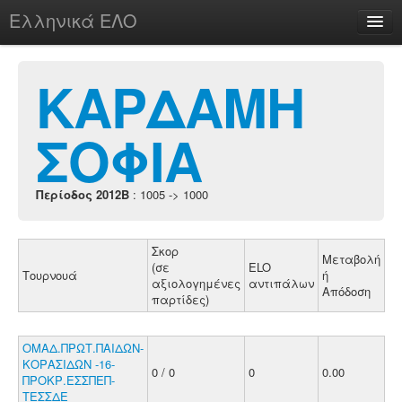
Ελληνικά ΕΛΟ
Περί
ΚΑΡΔΑΜΗ
ΣΟΦΙΑ
chesstu.be @ discord
Login
Περίοδος 2012B
: 1005 -> 1000
Σκορ
Μεταβολή
(σε
ELO
Τουρνουά
ή
αξιολογημένες
αντιπάλων
Απόδοση
παρτίδες)
ΟΜΑΔ.ΠΡΩΤ.ΠΑΙΔΩΝ-
ΚΟΡΑΣΙΔΩΝ -16-
0 / 0
0
0.00
ΠΡΟΚΡ.ΕΣΣΠΕΠ-
ΤΕΣΣΔΕ