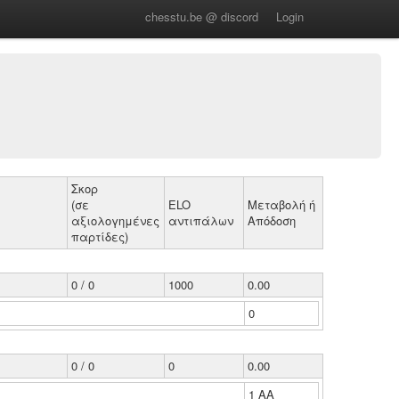
chesstu.be @ discord
Login
Σκορ
(σε
ELO
Μεταβολή ή
αξιολογημένες
αντιπάλων
Απόδοση
παρτίδες)
0 / 0
1000
0.00
0
0 / 0
0
0.00
1 ΑΑ