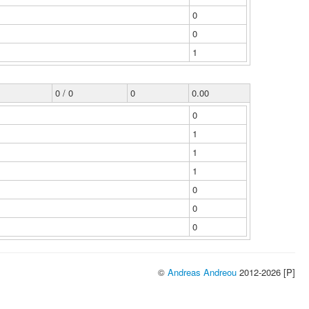
0
0
1
0 / 0
0
0.00
0
1
1
1
0
0
0
©
Andreas Andreou
2012-2026 [P]