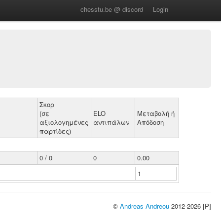
chesstu.be @ discord
Login
Σκορ
(σε
ELO
Μεταβολή ή
αξιολογημένες
αντιπάλων
Απόδοση
παρτίδες)
0 / 0
0
0.00
1
©
Andreas Andreou
2012-2026 [P]