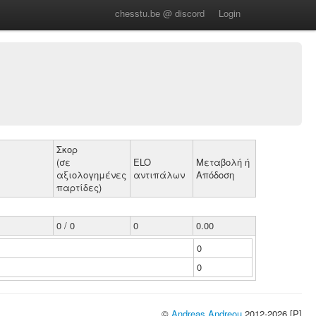
chesstu.be @ discord
Login
Σκορ
(σε
ELO
Μεταβολή ή
αξιολογημένες
αντιπάλων
Απόδοση
παρτίδες)
0 / 0
0
0.00
0
0
©
Andreas Andreou
2012-2026 [P]