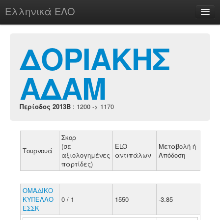
Ελληνικά ΕΛΟ
Περί
ΔΟΡΙΑΚΗΣ
ΑΔΑΜ
chesstu.be @ discord
Login
Περίοδος 2013B
: 1200 -> 1170
Σκορ
(σε
ELO
Μεταβολή ή
Τουρνουά
αξιολογημένες
αντιπάλων
Απόδοση
παρτίδες)
ΟΜΑΔΙΚΟ
ΚΥΠΕΛΛΟ
0 / 1
1550
-3.85
ΕΣΣΚ