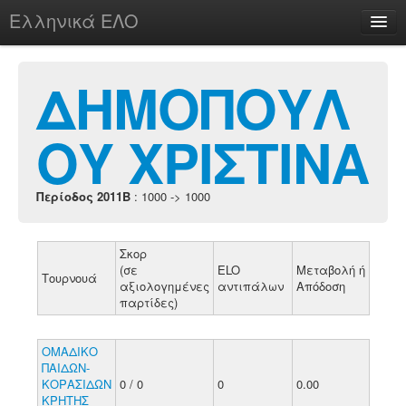
Ελληνικά ΕΛΟ
Περί
ΔΗΜΟΠΟΥΛ
ΟΥ ΧΡΙΣΤΙΝΑ
chesstu.be @ discord
Login
Περίοδος 2011B
: 1000 -> 1000
Σκορ
(σε
ELO
Μεταβολή ή
Τουρνουά
αξιολογημένες
αντιπάλων
Απόδοση
παρτίδες)
ΟΜΑΔΙΚΟ
ΠΑΙΔΩΝ-
ΚΟΡΑΣΙΔΩΝ
0 / 0
0
0.00
ΚΡΗΤΗΣ