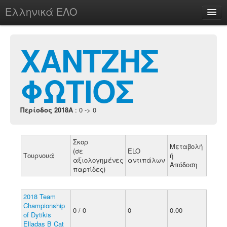
Ελληνικά ΕΛΟ
Περί
ΧΑΝΤΖΗΣ
ΦΩΤΙΟΣ
chesstu.be @ discord
Login
Περίοδος 2018A
: 0 -> 0
Σκορ
Μεταβολή
(σε
ELO
Τουρνουά
ή
αξιολογημένες
αντιπάλων
Απόδοση
παρτίδες)
2018 Team
Championship
0 / 0
0
0.00
of Dytikis
Elladas B Cat