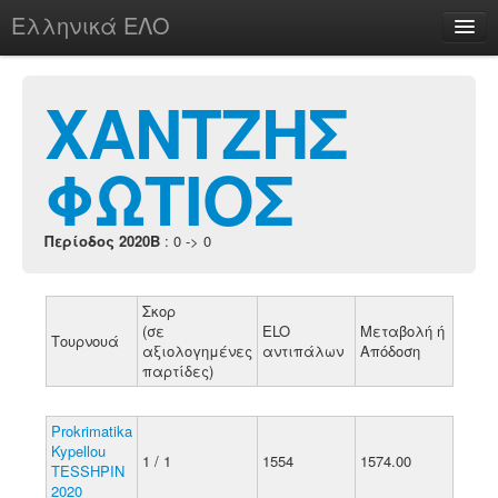
Ελληνικά ΕΛΟ
Περί
ΧΑΝΤΖΗΣ
ΦΩΤΙΟΣ
chesstu.be @ discord
Login
Περίοδος 2020B
: 0 -> 0
Σκορ
(σε
ELO
Μεταβολή ή
Τουρνουά
αξιολογημένες
αντιπάλων
Απόδοση
παρτίδες)
Prokrimatika
Kypellou
1 / 1
1554
1574.00
TESSHPIN
2020