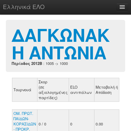
Ελληνικά ΕΛΟ
Περί
ΔΑΓΚΩΝΑΚ
Η ΑΝΤΩΝΙΑ
chesstu.be @ discord
Login
Περίοδος 2012B
: 1005 -> 1000
Σκορ
(σε
ELO
Μεταβολή ή
Τουρνουά
αξιολογημένες
αντιπάλων
Απόδοση
παρτίδες)
ΟΜ. ΠΡΩΤ.
ΠΑΙΔΩΝ-
ΚΟΡΑΣΙΔΩΝ
0 / 0
0
0.00
- ΠΡΟΚΡ.