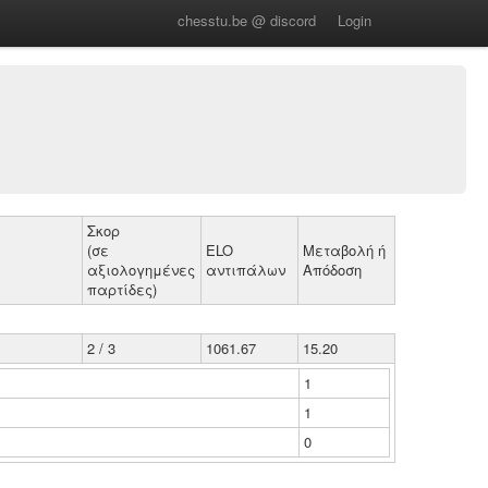
chesstu.be @ discord
Login
Σκορ
(σε
ELO
Μεταβολή ή
αξιολογημένες
αντιπάλων
Απόδοση
παρτίδες)
2 / 3
1061.67
15.20
1
1
0