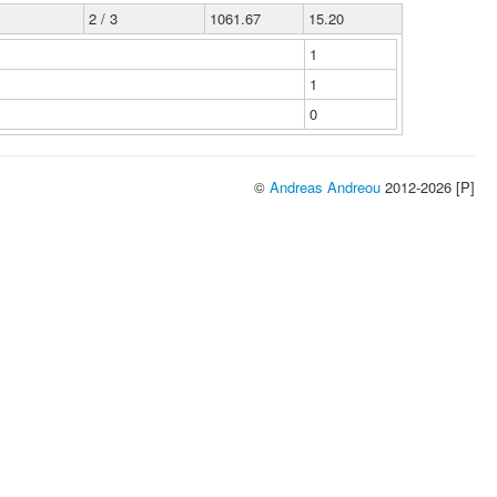
2 / 3
1061.67
15.20
1
1
0
©
Andreas Andreou
2012-2026 [P]