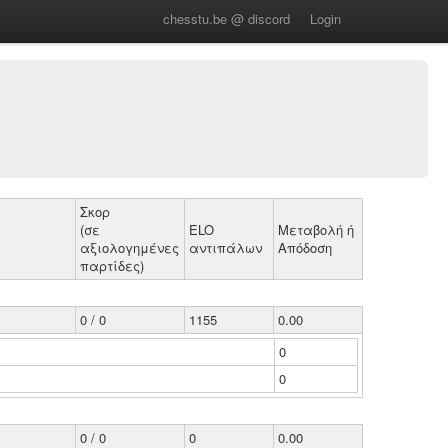
chesstu.be @ discord
Login
Σκορ
(σε
ELO
Μεταβολή ή
αξιολογημένες
αντιπάλων
Απόδοση
παρτίδες)
0 / 0
1155
0.00
0
0
0 / 0
0
0.00