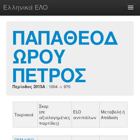
Ελληνικά ΕΛΟ
Περί
ΠΑΠΑΘΕΟΔ
ΩΡΟΥ
chesstu.be @ discord
Login
ΠΕΤΡΟΣ
Περίοδος 2015A
: 1004 -> 970
Σκορ
(σε
ELO
Μεταβολή ή
Τουρνουά
αξιολογημένες
αντιπάλων
Απόδοση
παρτίδες)
ΟΜΑΔΙΚΟ