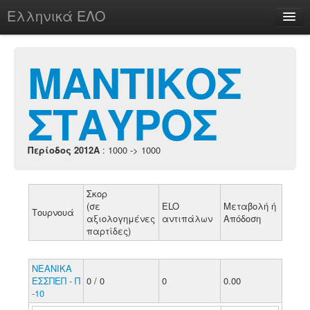
Ελληνικά ΕΛΟ
Περί
ΜΑΝΤΙΚΟΣ
ΣΤΑΥΡΟΣ
chesstu.be @ discord
Login
Περίοδος 2012A
: 1000 -> 1000
Σκορ
(σε
ELO
Μεταβολή ή
Τουρνουά
αξιολογημένες
αντιπάλων
Απόδοση
παρτίδες)
ΝΕΑΝΙΚΑ
ΕΣΣΠΕΠ - Π
0 / 0
0
0.00
-10