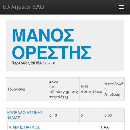
Ελληνικά ΕΛΟ
Περί
ΜΑΝΟΣ
ΟΡΕΣΤΗΣ
chesstu.be @ discord
Login
Περίοδος 2015A
: 0 -> 0
Σκορ
Μεταβολή
(σε
ELO
Τουρνουά
ή
αξιολογημένες
αντιπάλων
Απόδοση
παρτίδες)
ΚΥΠΕΛΛΟ ΑΤΤΙΚΗΣ
0 / 0
0
0.00
ΦΙΛΙΑΣ
ΛΙΑΜΗΣ ΠΑΥΛΟΣ
1 ΑΑ